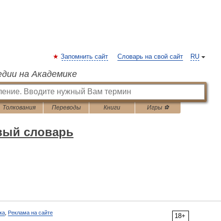
Запомнить сайт
Словарь на свой сайт
RU
едии на Академике
Толкования
Переводы
Книги
Игры ⚽
вый словарь
ка
,
Реклама на сайте
18+