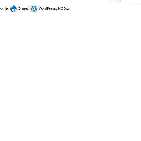
omla,
Drupal,
WordPress, MODx.